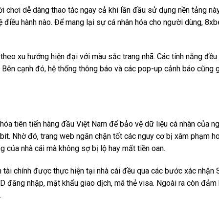
 chơi dễ dàng thao tác ngay cả khi lần đầu sử dụng nền tảng này.
hệ điều hành nào. Để mang lại sự cá nhân hóa cho người dùng, 8x
heo xu hướng hiện đại với màu sắc trang nhã. Các tính năng đều đ
ây. Bên cạnh đó, hệ thống thông báo và các pop-up cảnh báo cũng 
a tiên tiến hàng đầu Việt Nam để bảo vệ dữ liệu cá nhân của ng
bit. Nhờ đó, trang web ngăn chặn tốt các nguy cơ bị xâm phạm ho
ng của nhà cái mà không sợ bị lộ hay mất tiền oan.
ch tài chính được thực hiện tại nhà cái đều qua các bước xác nhận
 đăng nhập, mật khẩu giao dịch, mã thẻ visa. Ngoài ra còn đảm b
.