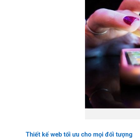
Thiết kế web tối ưu cho mọi đối tượng