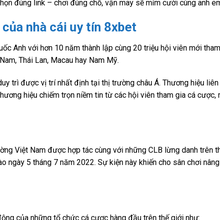
họn đúng link – chơi đúng chỗ, vận may sẽ mỉm cười cùng anh e
 của nhà cái uy tín 8xbet
quốc Anh với hơn 10 năm thành lập cùng 20 triệu hội viên mới tha
ệt Nam, Thái Lan, Macau hay Nam Mỹ.
y trì được vị trí nhất định tại thị trường châu Á. Thương hiệu liê
 thương hiệu chiếm trọn niềm tin từ các hội viên tham gia cá cược
rường Việt Nam được hợp tác cùng với những CLB lừng danh trên th
o ngày 5 tháng 7 năm 2022. Sự kiện này khiến cho sân chơi nâng t
động của những tổ chức cá cược hàng đầu trên thế giới như: