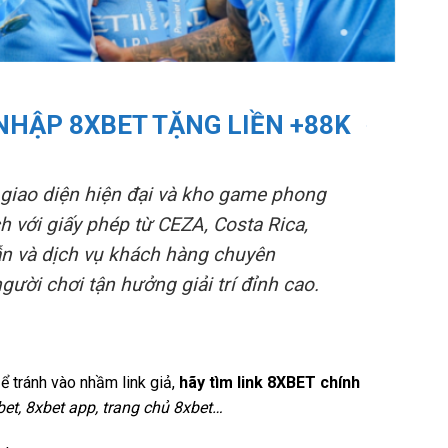
NHẬP 8XBET TẶNG LIỀN +88K
 giao diện hiện đại và kho game phong
h với giấy phép từ CEZA, Costa Rica,
ẫn và dịch vụ khách hàng chuyên
ời chơi tận hưởng giải trí đỉnh cao.
ể tránh vào nhầm link giả,
hãy tìm link 8XBET chính
xbet, 8xbet app, trang chủ 8xbet…