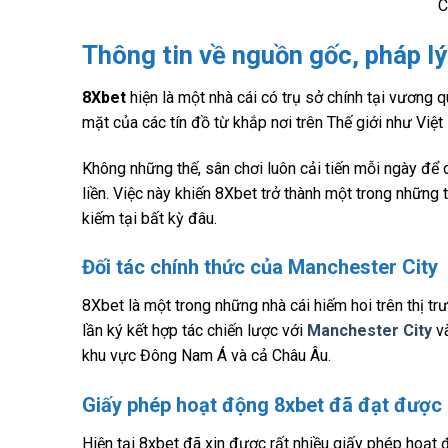
C
Thông tin về nguồn gốc, pháp lý
8Xbet
hiện là một nhà cái có trụ sở chính tại vương 
mặt của các tín đồ từ khắp nơi trên Thế giới như Vi
Không những thế, sân chơi luôn cải tiến mỗi ngày để du
liền. Việc này khiến 8Xbet trở thành một trong những
kiếm tại bất kỳ đâu.
Đối tác chính thức của Manchester City
8Xbet là một trong những nhà cái hiếm hoi trên thị t
lần ký kết hợp tác chiến lược với
Manchester City
và
khu vực Đông Nam Á và cả Châu Âu.
Giấy phép hoạt động 8xbet đã đạt được
Hiện tại 8xbet đã xin được rất nhiều giấy phép hoạt 