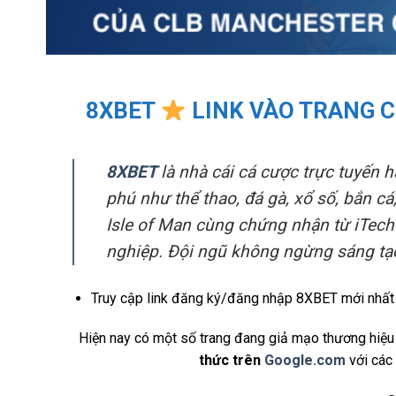
8XBET
LINK VÀO TRANG C
8XBET
là nhà cái cá cược trực tuyến
phú như thể thao, đá gà, xổ số, bắn cá
Isle of Man cùng chứng nhận từ iTech
nghiệp. Đội ngũ không ngừng sáng tạo
Truy cập link đăng ký/đăng nhập 8XBET mới nhất
Hiện nay có một số trang đang giả mạo thương hiệu 8
thức trên
Google.com
với các