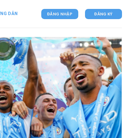
NG DẪN
ĐĂNG NHẬP
ĐĂNG KÝ